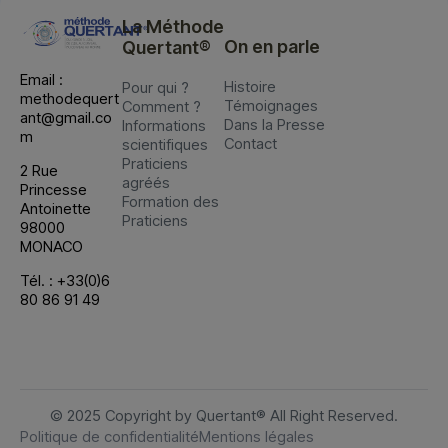
La Méthode
On en parle
Quertant®
Email :
Histoire
Pour qui ?
methodequert
Témoignages
Comment ?
ant@gmail.co
Dans la Presse
Informations
m
Contact
scientifiques
Praticiens
2 Rue
agréés
Princesse
Formation des
Antoinette
Praticiens
98000
MONACO
Tél. : +33(0)6
80 86 91 49
© 2025 Copyright by Quertant® All Right Reserved.
Politique de confidentialité
Mentions légales