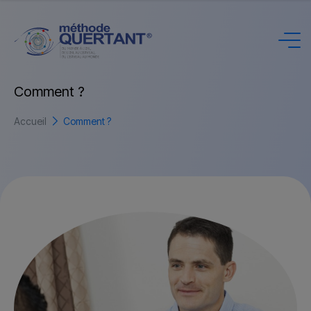
Français
C
o
m
m
e
n
t
?
Accueil
Comment ?