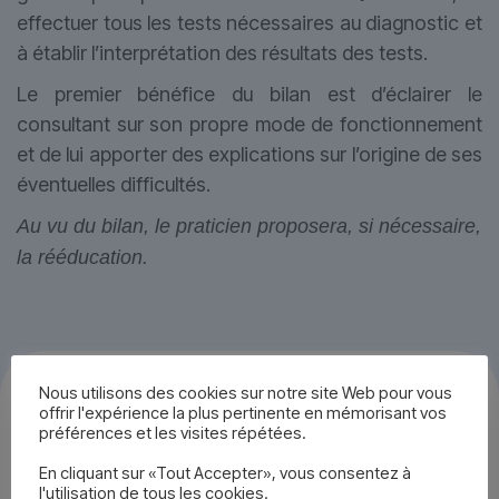
effectuer tous les tests nécessaires au diagnostic et
à établir l’interprétation des résultats des tests.
Le premier bénéfice du bilan est d’éclairer le
consultant sur son propre mode de fonctionnement
et de lui apporter des explications sur l’origine de ses
éventuelles difficultés.
Au vu du bilan, le praticien proposera, si nécessaire,
la rééducation.
Nous utilisons des cookies sur notre site Web pour vous
offrir l'expérience la plus pertinente en mémorisant vos
préférences et les visites répétées.
En cliquant sur «Tout Accepter», vous consentez à
l'utilisation de tous les cookies.