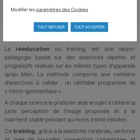
Modifier les
paramètres des Cookies
TOUT REFUSER
TOUT ACCEPTER
LA RÉÉDUCATION
La
rééducation
ou training, est une neuro-
pédagogie basée sur des exercices répétés et
progressifs réalisés sur les mêmes types d’appareils
qu’au bilan. La méthode comporte une centaine
d’exercices à valider : un véritable programme de
« micro-gymnastique ».
A chaque séance le praticien aide le sujet à obtenir la
juste perception de l’image proposée et à la
maintenir stable pendant au moins trente minutes.
Ce
training
, grâce à la plasticité cérébrale, renforce
et crée de nouvelles connexions synaptiques et