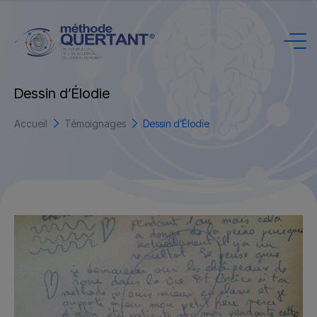
D
e
s
s
i
n
d
’
É
l
o
d
i
e
Accueil
Témoignages
Dessin d’Élodie