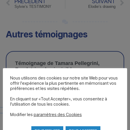
PRÉCÉDENT
SUIVANT
Sylvie’s TESTIMONY
Élodie’s drawing
Autres témoignages
Témoignage de Tamara Pellegrini,
Fondatrice des invisibles
Nous utilisons des cookies sur notre site Web pour vous
offrir l'expérience la plus pertinente en mémorisant vos
Lorsque j’ai franchi la porte du cabinet de Bernard,
préférences et les visites répétées.
c’était dans l’espoir d’éradiquer une vingtaine de
symptômes. Causés par une
En cliquant sur «Tout Accepter», vous consentez à
l'utilisation de tous les cookies.
En savoir plus >>
Modifier les
paramètres des Cookies