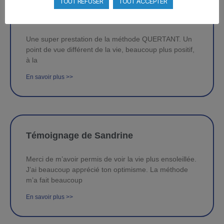
TOUT REFUSER
TOUT ACCEPTER
Témoignage de Clément
Une super prestation de la méthode QUERTANT. Un
point de vue différent de la vie, beaucoup plus positif,
à la
En savoir plus >>
Témoignage de Sandrine
Merci de m’avoir permis de voir la vie plus ensoleillée.
J’ai beaucoup apprécié ton optimisme. La méthode
m’a fait beaucoup
En savoir plus >>