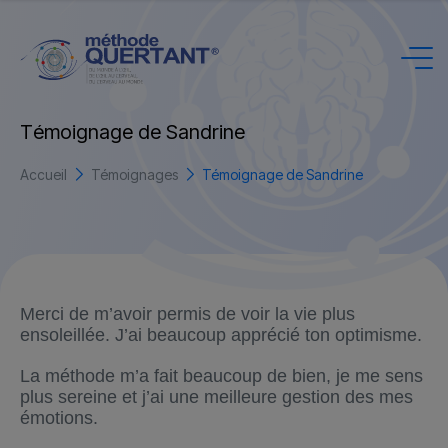
T
é
m
o
i
g
n
a
g
e
d
e
S
a
n
d
r
i
n
e
Accueil
Témoignages
Témoignage de Sandrine
Merci de m’avoir permis de voir la vie plus
ensoleillée. J’ai beaucoup apprécié ton optimisme.
La méthode m’a fait beaucoup de bien, je me sens
plus sereine et j’ai une meilleure gestion des mes
émotions.