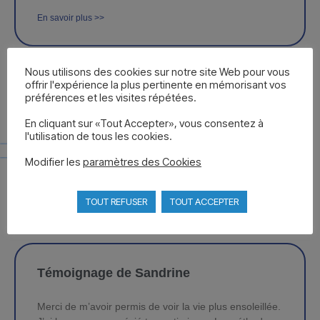
En savoir plus >>
Nous utilisons des cookies sur notre site Web pour vous
offrir l'expérience la plus pertinente en mémorisant vos
préférences et les visites répétées.
Témoignage de Clément
En cliquant sur «Tout Accepter», vous consentez à
Une super prestation de la méthode QUERTANT. Un
l'utilisation de tous les cookies.
point de vue différent de la vie, beaucoup plus positif,
Modifier les
paramètres des Cookies
à la
En savoir plus >>
TOUT REFUSER
TOUT ACCEPTER
Témoignage de Sandrine
Merci de m’avoir permis de voir la vie plus ensoleillée.