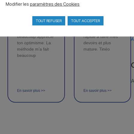
de Sandrine
de Tinéo
Modifier les
paramètres des Cookies
A
Merci de m’avoir
Merci Catherine
F
TOUT REFUSER
TOUT ACCEPTER
permis de voir la vie
pour ces séances
plus ensoleillée. J’ai
car je suis plus
beaucoup apprécié
rapide à faire mes
A
ton optimisme. La
devoirs et plus
méthode m’a fait
mature. Tinéo
beaucoup
A
En savoir plus >>
En savoir plus >>