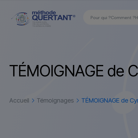
Pour qui ?
Comment ?
H
T
É
M
O
I
G
N
A
G
E
d
e
Accueil
Témoignages
TÉMOIGNAGE de Cyn