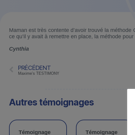
Maman est très contente d’avoir trouvé la méthode Q
ce qu’il y avait à remettre en place, la méthode pou
Cynthia
PRÉCÉDENT
Maxime’s TESTIMONY
Autres témoignages
Témoignage
Témoignage