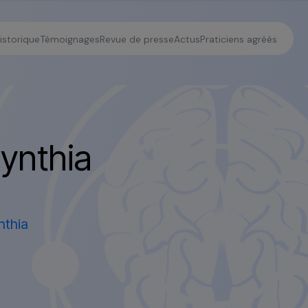
istorique
Témoignages
Revue de presse
Actus
Praticiens agréés
C
y
n
t
h
i
a
thia