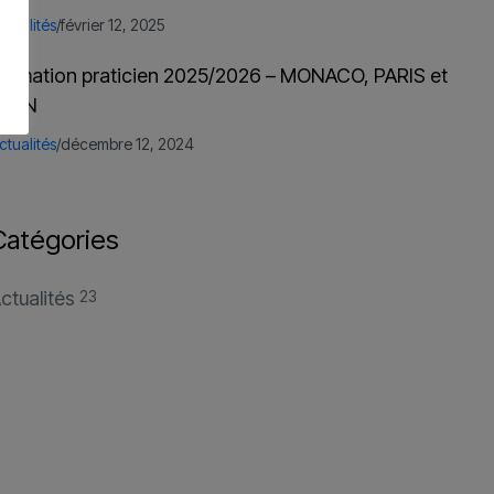
ctualités
/
février 12, 2025
ormation praticien 2025/2026 – MONACO, PARIS et
LYON
ctualités
/
décembre 12, 2024
Catégories
ctualités
23