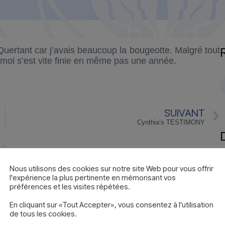
uertant car j’avais beaucoup la bougeotte. Malgré tout
r moi s’est vite finie en même pas une année.
SUIVANT
Cynthia’s TESTIMONY
7
Nous utilisons des cookies sur notre site Web pour vous offrir
A
l'expérience la plus pertinente en mémorisant vos
préférences et les visites répétées.
A
En cliquant sur «Tout Accepter», vous consentez à l'utilisation
de tous les cookies.
S
Témoignage
Témoignage