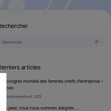
Rechercher
Derniers articles
2e congrès mondial des femmes chefs d’entreprise –
thènes
ctualités
/
novembre 6, 2025
ans peur, nous nous sommes adoptés …